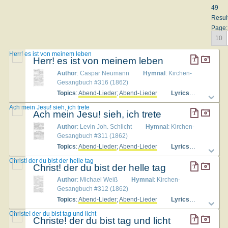
49
Resul
Page:
10
Herr! es ist von meinem leben
Herr! es ist von meinem leben
Author
: Caspar Neumann
Hymnal
: Kirchen-
Gesangbuch #316 (1862)
Topics
:
Abend-Lieder
;
Abend-Lieder
Lyrics
: 1. Herr! es
Ach mein Jesu! sieh, ich trete
Ach mein Jesu! sieh, ich trete
Author
: Levin Joh. Schlicht
Hymnal
: Kirchen-
Gesangbuch #311 (1862)
Topics
:
Abend-Lieder
;
Abend-Lieder
Lyrics
: 1. Ach mein 
Christ! der du bist der helle tag
Christ! der du bist der helle tag
Author
: Michael Weiß
Hymnal
: Kirchen-
Gesangbuch #312 (1862)
Topics
:
Abend-Lieder
;
Abend-Lieder
Lyrics
: 1. Christ! d
Christe! der du bist tag und licht
Christe! der du bist tag und licht