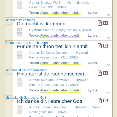
Author
: Michael Weiß
Hymnal
: Kirchen-
Gesangbuch #313 (1862)
Topics
:
Abend-Lieder
;
Abend-Lieder
Lyrics
: 1. Christe! 
Die nacht ist kommen
Die nacht ist kommen
Hymnal
: Kirchen-Gesangbuch #314 (1862)
Topics
:
Abend-Lieder
;
Abend-Lieder
Lyrics
: 1. Die nacht
Für deinen thron tret' ich hiermit
Für deinen thron tret' ich hiermit
Author
: Dr. Justus Gesenius
Hymnal
:
Kirchen-Gesangbuch #315 (1862)
Topics
:
Abend-Lieder
;
Abend-Lieder
Lyrics
: 1. Für deine
Hinunter ist der sonnenschein
Hinunter ist der sonnenschein
Author
: Nicolaus Herrmann
Hymnal
:
Kirchen-Gesangbuch #317 (1862)
Topics
:
Abend-Lieder
;
Abend-Lieder
Lyrics
: 1. Hinunter 
Ich danke dir, liebreicher Gott
Ich danke dir, liebreicher Gott
Author
: Johann Heermann
Hymnal
: Kirchen-
Gesangbuch #318 (1862)