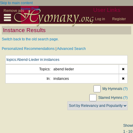
Skip to main content
Home Page
User Links
Remove ads
Log in
Register
Instance Results
Switch back to the old search page.
Personalized Recommendations
|
Advanced Search
Topics:
abend lieder
✖
In:
instances
✖
My Hymnals
(?)
Starred Hymns
(?)
Show
1 - 10