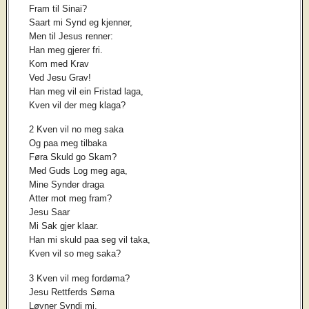
Fram til Sinai?
Saart mi Synd eg kjenner,
Men til Jesus renner:
Han meg gjerer fri.
Kom med Krav
Ved Jesu Grav!
Han meg vil ein Fristad laga,
Kven vil der meg klaga?
2 Kven vil no meg saka
Og paa meg tilbaka
Føra Skuld go Skam?
Med Guds Log meg aga,
Mine Synder draga
Atter mot meg fram?
Jesu Saar
Mi Sak gjer klaar.
Han mi skuld paa seg vil taka,
Kven vil so meg saka?
3 Kven vil meg fordøma?
Jesu Rettferds Søma
Løyner Syndi mi.