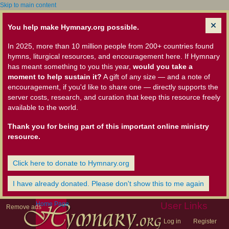
Skip to main content
You help make Hymnary.org possible.
In 2025, more than 10 million people from 200+ countries found
hymns, liturgical resources, and encouragement here. If Hymnary
has meant something to you this year,
would you take a
moment to help sustain it?
A gift of any size — and a note of
encouragement, if you'd like to share one — directly supports the
server costs, research, and curation that keep this resource freely
available to the world.
Thank you for being part of this important online ministry
resource.
Click here to donate to Hymnary.org
I have already donated. Please don't show this to me again
Home Page
User Links
Remove ads
Log in
Register