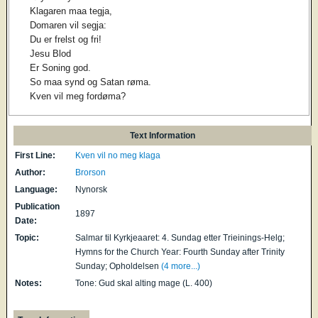
Klagaren maa tegja,
Domaren vil segja:
Du er frelst og fri!
Jesu Blod
Er Soning god.
So maa synd og Satan røma.
Kven vil meg fordøma?
Text Information
First Line:
Kven vil no meg klaga
Author:
Brorson
Language:
Nynorsk
Publication
1897
Date:
Topic:
Salmar til Kyrkjeaaret: 4. Sundag etter Trieinings-Helg;
Hymns for the Church Year: Fourth Sunday after Trinity
Sunday; Opholdelsen
(4 more...)
Notes:
Tone: Gud skal alting mage (L. 400)