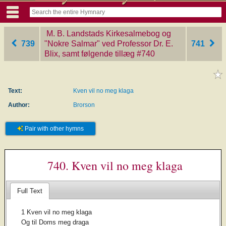
M. B. Landstads Kirkesalmebog og
739
"Nokre Salmar" ved Professor Dr. E.
741
Blix, samt følgende tillæg
‎#740
Text:
Kven vil no meg klaga
Author:
Brorson
Pair with other hymns
740. Kven vil no meg klaga
Full Text
1 Kven vil no meg klaga
Og til Doms meg draga