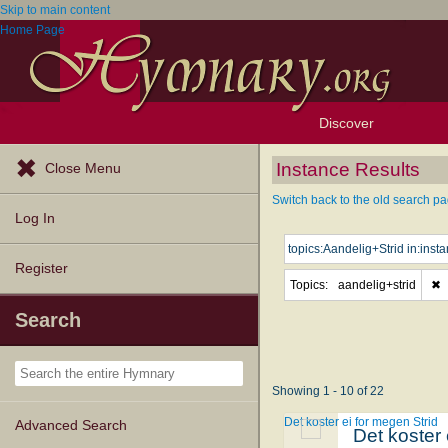
Skip to main content
Home Page
Discover
Browse Resources
Exploration Tools
Popular Tunes
Popular Texts
Lectionary
Topics
Instance Results
Close Menu
Switch back to the old search pa
Log In
Register
Topics:
aandelig+strid
✖
Search
Showing 1 - 10 of 22
Det koster ei for megen Strid
Advanced Search
Det koster 