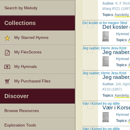
Author
: K. F. Ric
Search by Melody
tillæg #521 (1897
Topics
:
Aandelig 
Collections
Det koster ei for megen Strid
Det koster 
Hymnal
My Starred Hymns
Topics
:
A
Jeg raaber, Herre Jesu Krist
Jeg raaber,
My FlexScores
Hymnal
Topics
:
A
My Hymnals
Jeg raaber, Herre Jesu Krist
Jeg raaber,
My Purchased Files
Author
: Joh. Agri
#210 (1897)
Discover
Topics
:
Aandelig 
Vær i Korset tro og stille
Vær i Korset
Browse Resources
Hymnal
Topics
:
A
Texts
Tunes
Instances
People
Hymnals
Exploration Tools
Vær i Korset tro og stille