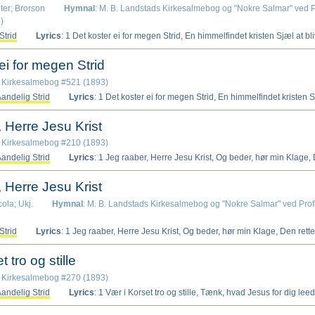
hter; Brorson
Hymnal
: M. B. Landstads Kirkesalmebog og "Nokre Salmar" ved Pr
)
Strid
Lyrics
: 1 Det koster ei for megen Strid, En himmelfindet kristen Sjæl at blive, Er vor Natur end ikke mild og blid, Naar den i Kristi Død sig hen skal give, Saa giver Gud den gudhengivne Aand Dog Overhaand, Dog Overhaand. 2 Gjør som et Barn, og læg dig ned I Jesu Skjød og hjertenshulde Arme, Han skal dig, som sit Barn, med Kjærlighed Da ved sit Frelser-Hjerte gjennemvarme, Mon det er svart, naar man er ham saa nær, At faa ham kjær? At faa ham kjær? 3 Gud intet Ondt dig gjøre vil, Men al din Ve den gjør din egen Vilje; Byd Gud dit arme, bange Hjerte til, Han skal det snart med Trøst og Glæde stille, Giv Gud din Vilje, at din Vilje snart! Saa er det klart, Saa er det klart. 4 Kast al din Frygt og Banghed hen; Hvi skal den meer dit arme Hjerte plage? Væk op dit Sind til Hjertens Fryd igjen! Hvo vilde her i Naadens Tid forsage? Siig: Fader, tag mit Hjertes Trængsel bort! Saa er det gjort, saa er det gjort. 5 Vær stille i Taalmodighed, Naar du din Faders Hjælp ei straks kan finde, Forser du dig, saa gak den Vei, du veed, Og lad dig straks i Jesu Blod forbinde, Saa er din Feil, og hvad du har forseet, Som aldrig skeet, som aldrig skeet. 6 I Troen hav en Hjertens Ro, Naar Trængse
ei for megen Strid
: Kirkesalmebog #521 (1893)
andelig Strid
Lyrics
: 1 Det koster ei for megen Strid, En himmelfindet kristen Sjæl at blive, Er vor Natur end ikke mild og blid, Naar den i Kristi Død sig hen skal give, Saa giver Gud den gudhengivne Aand Dog Overhaand, Dog Overhaand. 2 Gjør som et Barn, og læg dig ned I Jesu Skjød og hjertenshulde Arme, Han skal dig, som sit Barn, med Kjærlighed Da ved sit Frelser-Hjerte gjennemvarme, Mon det er svart, naar man er ham saa nær, At faa ham kjær? At faa ham kjær? 3 Gud intet Ondt dig gjøre vil, Men al din Ve den gjør din egen Vilje; Byd Gud dit arme, bange Hjerte til, Han skal det snart med Trøst og Glæde stille, Giv Gud din Vilje, at din Vilje snart! Saa er det klart, Saa er det klart. 4 Kast al din Frygt og Banghed hen; Hvi skal den meer dit arme Hjerte plage? Væk op dit Sind til Hjertens Fryd igjen! Hvo vilde her i Naadens Tid forsage? Siig: Fader, tag mit Hjertes Trængsel bort! Saa er det gjort, saa er det gjort. 5 Vær stille i Taalmodighed, Naar du din Faders Hjælp ei straks kan finde, Forser du dig, saa gak den Vei, du veed, Og lad dig straks i Jesu Blod forbinde, Saa er din Feil, og hvad du har forseet, Som aldrig 
 Herre Jesu Krist
: Kirkesalmebog #210 (1893)
andelig Strid
Lyrics
: 1 Jeg raaber, Herre Jesu Krist, Og beder, hør min Klage, Den rette Tro den giv mig vist, At jeg skal ei forsage, Men stande fast, o Herre min, Det vilde du mig give, Her i Live Ved Aand og Naaden din Hart hos dit Ord at blive! 2 Jeg beder meer, o Herre Gud, Du kan saa vel det mage, Godt Haab mig giv til Enden ud I mine tunge Dage! At naar jeg gaar af Verden bort, Jeg trøster i min Vaade Paa din Naade, Ei paa, hvad jeg har gjort, Det er mig ingen Vaade. 3 Und mig og det, af Hjertens Grund I Kjærlighed at blive, Min Fiende elske allen Stund, Og hannem saa tilgive, Som du og selv har gjort mod mig, For Ondt ham Godt tilvende, Lade kjende Den Ven i Himmerig, Hvis Miskund ei har Ende! 4 Lad ingen Modgang, L
 Herre Jesu Krist
cola; Ukj.
Hymnal
: M. B. Landstads Kirkesalmebog og "Nokre Salmar" ved Profes
Strid
Lyrics
: 1 Jeg raaber, Herre Jesu Krist, Og beder, hør min Klage, Den rette Tro den giv mig vist, At jeg skal ei forsage, Men stande fast, o Herre min, Det vilde du mig give, Her i Live Ved Aand og Naaden din Hart hos dit Ord at blive! 2 Jeg beder meer, o Herre Gud, Du kan saa vel det mage, Godt Haab mig giv til Enden ud I mine tunge Dage! At naar jeg gaar af Verden bort, Jeg trøster i min Vaade Paa din Naade, Ei paa, hvad jeg har gjort, Det er mig ingen Vaade. 3 Und mig og det, af Hjertens Grund I Kjærlighed at blive, Min Fiende elske allen Stund, Og hannem saa tilgive, Som du og selv har gjort mod mig, For Ondt ham Godt tilvende, Lade kjende Den Ven i Himmerig, Hvis Miskund ei har Ende! 4 Lad ingen Modgang, Lyst og Nød Saa sterk imod mig skride
 tro og stille
: Kirkesalmebog #270 (1893)
andelig Strid
Lyrics
: 1 Vær i Korset tro og stille, Tænk, hvad Jesus for dig leed, Lad dig ingen Jammer skille Fra hans store Kjærlighed! Tænk, hvor mangen Vei han gik, Før han dig tilbage fik! Da fra ham du vendte Hjertet, Om det ikke ham har smertet! 2 Vær dog tro i Troens Stride, Uforandret, uforsagt, (Fast paa Jesus kan du lide) At du fra den visse Pagt, Som du har i Daaben gjort, Aldrig, aldrig viger bort, Men arbeider alle Dage Til din Jesus at behage! 3 Vær dog tro i Kjærligheden Til din Gud af ganske Sjæl, Elsk din Næste, og isteden Fro hans Brede und han vel! Tænk,hvor jesus bad for dem, Som ham pinte hvert et Lem! Tænk, Gud vil din synd tilgive! Saadan maa du ogsaa blive. 4 Vær dog tro i Haab at vinde! Kon du ingen Udgang se, Gud kan snart et Middel finde Til at ende al din Ve. Haab kun stadig, Gud er her, Som dig har af Hjertet kjær, Haab, at Gud din Sag vil fremme, Haabet skal dig ei beskjæmme! 5 Vær dog tro i Dødsens Dale, Det er dog den sidste Strid, Det er dog saa kort en