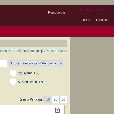
User Links
|
Remove ads
Log in
Register
book
itter)
nteer
ums
og
rsonalized Recommendations
|
Advanced Search
My Hymnals
(?)
Starred Hymns
(?)
Results Per Page:
10
20
50