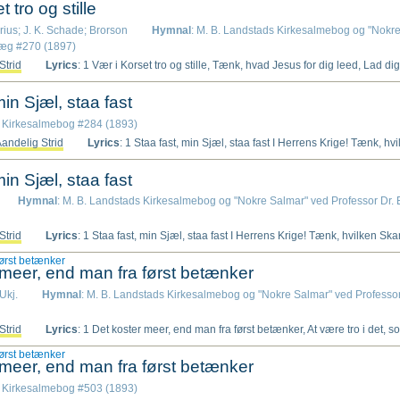
 tro og stille
orius; J. K. Schade; Brorson
Hymnal
: M. B. Landstads Kirkesalmebog og "Nokre 
llæg #270 (1897)
Strid
Lyrics
: 1 Vær i Korset tro og stille, Tænk, hvad Jesus for dig leed, Lad dig ingen Jammer skille Fra hans store Kjærlighed! Tænk, hvor mangen Vei han gik, Før han dig tilbage fik! Da fra ham du vendte Hjertet, Om det ikke ham har smertet! 2 Vær dog tro i Troens Stride, Uforandret, uforsagt, (Fast paa Jesus kan du lide) At du fra den visse Pagt, Som du har i Daaben gjort, Aldrig, aldrig viger bort, Men arbeider alle Dage Til din Jesus at behage! 3 Vær dog tro i Kjærligheden Til din Gud af ganske Sjæl, Elsk din Næste, og isteden For hans Brede und han vel! Tænk, hvor Jesus bad for dem, Som ham pinte hvert et Lem! Tænk, Gud vil din Synd tilgive! Saadan maa du ogsaa blive. 4 Vær dog tro i Haab at vinde! Kon du ingen Udgang se, Gud kan snart et Middel finde Til at ende al din Ve. Haab kun stadig, Gud er her, Som dig har af Hjertet kjær, Haab, at Gud din Sag vil fremme, Haabet skal dig ei beskjæmme! 5 Vær dog tro i Dødsens Dale, Det er dog den sidste Strid, Det er dog saa kort en Dvale, Og saa stor en Seiers Tid! Hvo med G
min Sjæl, staa fast
: Kirkesalmebog #284 (1893)
andelig Strid
Lyrics
: 1 Staa fast, min Sjæl, staa fast I Herrens Krige! Tænk, hvilken Skam og Last Sin Gud at svige! Tænk, hvilken skamfuld Ting, Først Gud at tjende, Og siden sig omkring, Og siden sig omkring, Til Verden vende! 2 Begyndt er ikke endt, Det maa du vide, Som har din Jesum kjendt; Bliv ved at stride! Alt, hvad dit Hjerte vil Fra Himlen vende, Skal overvindes til, Skal overvindes til, Din sidste Ende. 3 At staa med Magt imod Paa alle Sider, Den Sag er ret og god For den, der strider; Men der vil mere til Sin Krans at finde, Bestandigheden vil, Bestandigheden vil, Alene vinde. 4 Hvad hjælper mange Saar Og blodig Skramme, Naar du dog siden staar Til Spot og Skamme? Vær tro til Døden! saa Og ellers ikke Kan Kronen vel sig paa, Kan Kronen vel sig paa, Dit Hoved skikke. 5 Se op, og tænk engang Paa Livets Krone, Paa din bestemte Rang For Lammets Throne! I Sandhed, hvad du her Skal gaa og taale, Af Kronen ei er værd, Af Kronen ei er
min Sjæl, staa fast
Hymnal
: M. B. Landstads Kirkesalmebog og "Nokre Salmar" ved Professor Dr. E
Strid
Lyrics
: 1 Staa fast, min Sjæl, staa fast I Herrens Krige! Tænk, hvilken Skam og Last Sin Gud at svige! Tænk, hvilken skamfuld Ting, Først Gud at tjende, Og siden sig omkring, Og siden sig omkring, Til Verden vende! 2 Begyndt er ikke endt, Det maa du vide, Som har din Jesum kjendt; Bliv ved at stride! Alt, hvad dit Hjerte vil Fra Himlen vende, Skal overvindes til, Skal overvindes til, Din sidste Ende. 3 At staa med Magt imod Paa alle Sider, Den Sag er ret og god For den, der strider; Men der vil mere til Sin Krans at finde, Bestandigheden vil, Bestandigheden vil, Alene vinde. 4 Hvad hjælper mange Saar Og blodig Skramme? Naar du dog siden staar Til Spot og Skamme? Vær tro til Døden! saa Og ellers ikke Kan Kronen vel sig paa, Kan Kronen vel sig paa, Dit Hoved skikke. 5 Se op, og tænk engang Paa Livets Krone, Paa din bestemte Rang For Lammets Throne! I Sandhed, hvad du her Skal gaa og taale, Af Kronen ei er værd, Af Kronen ei er værd, Den mindste Straale. 6 Ja tænk, min kjære 
først betænker
 meer, end man fra først betænker
Ukj.
Hymnal
: M. B. Landstads Kirkesalmebog og "Nokre Salmar" ved Professor 
Strid
Lyrics
: 1 Det koster meer, end man fra først betænker, At være tro i det, som Gud os skjænker, I Kjærlighedens først Kraft at staa, Til man os ser fra Kampens Plads at gaa. 2 Hvor ofte maa man sig for Himlen skamme, Naar man ei meer kan se den første Flamme, Og overtydes grant ved Aandens Tugt, At meget af den første Brand er flukt! 3 Saa gaar det, naar man fra sin Vagt vil træde, Og vender Sind og Hu til Verdens Glæde, Da bliver snart forfalsket meer og meer Det rene Sind, hvorefter Jesus ser. 4 Man strider ei, den rene Drift forsvinder, Man virker vel, naar man at virke finder, Men uformerket gaar den Friheds Aand, Saa hvad vi gjør, det sker i Trældoms Vaand. 5 Snart Lunkenhed sig søger ind at snige, Den trætte Fod vil ud af Veien vige, Den synes haard; en anden Vei man sig Da vælger til at vandre mangelig. 6 Man for sig har endnu saa mange Dage Og d
først betænker
 meer, end man fra først betænker
: Kirkesalmebog #503 (1893)