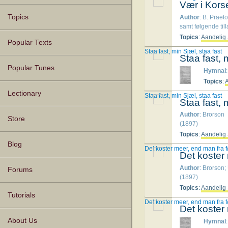
Vær i Korset
Topics
Author
: B. Praet
samt følgende ti
Topics
:
Aandelig 
Popular Texts
Staa fast, min Sjæl, staa fast
Staa fast, 
Popular Tunes
Hymnal
Topics
:
A
Lectionary
Staa fast, min Sjæl, staa fast
Staa fast, 
Author
: Brorson
Store
(1897)
Topics
:
Aandelig 
Blog
Det koster meer, end man fra 
Det koster
Author
: Brorson; 
Forums
(1897)
Topics
:
Aandelig 
Tutorials
Det koster meer, end man fra 
Det koster
About Us
Hymnal