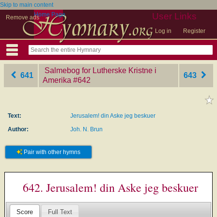
Skip to main content
Home Page
User Links
Remove ads
Log in
Register
Salmebog for Lutherske Kristne i
641
643
Amerika
‎#642
Text:
Jerusalem! din Aske jeg beskuer
Author:
Joh. N. Brun
Pair with other hymns
642. Jerusalem! din Aske jeg beskuer
Score
Full Text