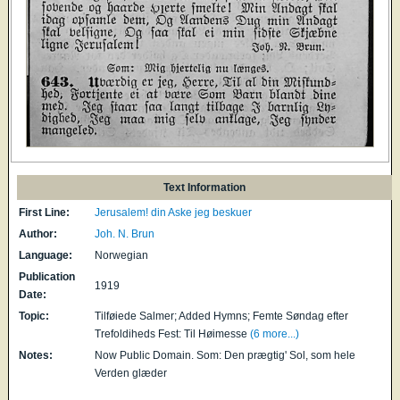
Text Information
First Line:
Jerusalem! din Aske jeg beskuer
Author:
Joh. N. Brun
Language:
Norwegian
Publication
1919
Date:
Topic:
Tilføiede Salmer; Added Hymns; Femte Søndag efter
Trefoldiheds Fest: Til Høimesse
(6 more...)
Notes:
Now Public Domain. Som: Den prægtig' Sol, som hele
Verden glæder