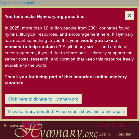
Skip to main content
You help make Hymnary.org possible.
In 2025, more than 10 million people from 200+ countries found
hymns, liturgical resources, and encouragement here. If Hymnary
has meant something to you this year,
would you take a
moment to help sustain it?
A gift of any size — and a note of
encouragement, if you'd like to share one — directly supports the
server costs, research, and curation that keep this resource freely
available to the world.
Thank you for being part of this important online ministry
resource.
Click here to donate to Hymnary.org
I have already donated. Please don't show this to me again
Home Page
User Links
Remove ads
Log in
Register