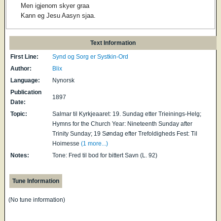
Men igjenom skyer graa
Kann eg Jesu Aasyn sjaa.
Text Information
First Line:
Synd og Sorg er Systkin-Ord
Author:
Blix
Language:
Nynorsk
Publication
1897
Date:
Topic:
Salmar til Kyrkjeaaret: 19. Sundag etter Trieinings-Helg;
Hymns for the Church Year: Nineteenth Sunday after
Trinity Sunday; 19 Søndag efter Trefoldigheds Fest: Til
Hoimesse
(1 more...)
Notes:
Tone: Fred til bod for bittert Savn (L. 92)
Tune Information
(No tune information)