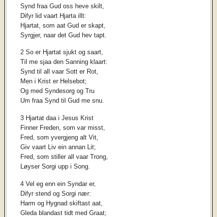
Synd fraa Gud oss heve skilt,
Difyr lid vaart Hjarta illt:
Hjartat, som aat Gud er skapt,
Syrgjer, naar det Gud hev tapt.
2 So er Hjartat sjukt og saart,
Til me sjaa den Sanning klaart:
Synd til all vaar Sott er Rot,
Men i Krist er Helsebot;
Og med Syndesorg og Tru
Um fraa Synd til Gud me snu.
3 Hjartat daa i Jesus Krist
Finner Freden, som var misst,
Fred, som yvergjeng alt Vit,
Giv vaart Liv ein annan Lit;
Fred, som stiller all vaar Trong,
Løyser Sorgi upp i Song.
4 Vel eg enn ein Syndar er,
Difyr stend og Sorgi nær:
Harm og Hygnad skiftast aat,
Gleda blandast tidt med Graat;