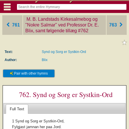
M. B. Landstads Kirkesalmebog og
761
"Nokre Salmar" ved Professor Dr. E.
763
Blix, samt følgende tillæg
‎#762
Text:
Synd og Sorg er Systkin-Ord
Author:
Blix
Pair with other hymns
762. Synd og Sorg er Systkin-Ord
Full Text
1 Synd og Sorg er Systkin-Ord,
Fylgjast jamnan her paa Jord.