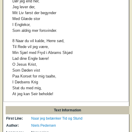
Dør jeg end her,
Jeg lever der,
Mit Liv først der begynder
Med Glæde stor
I Englekor,
Som aldrig mer forsvinder.
8 Naar du vil kalde, Herre sød,
Til Rede vil jeg være,
Min Sjæl med Fryd i Abrams Skjød
Lad dine Engle bære!
O Jesus Krist,
Som Døden vist
Paa Korset for mig taalte,
I Dødsens Krig
Stat du med mig,
At jeg kan Seir beholde!
Text Information
First Line:
Naar jeg betænker Tid og Stund
Author:
Niels Pedersen