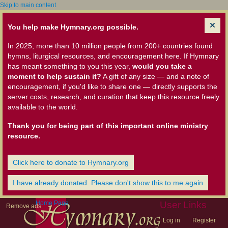
Skip to main content
You help make Hymnary.org possible.
In 2025, more than 10 million people from 200+ countries found
hymns, liturgical resources, and encouragement here. If Hymnary
has meant something to you this year,
would you take a
moment to help sustain it?
A gift of any size — and a note of
encouragement, if you'd like to share one — directly supports the
server costs, research, and curation that keep this resource freely
available to the world.
Thank you for being part of this important online ministry
resource.
Click here to donate to Hymnary.org
I have already donated. Please don't show this to me again
Home Page
User Links
Remove ads
Log in
Register