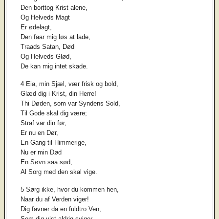
Den borttog Krist alene,
Og Helveds Magt
Er ødelagt,
Den faar mig løs at lade,
Traads Satan, Død
Og Helveds Glød,
De kan mig intet skade.
4 Eia, min Sjæl, vær frisk og bold,
Glæd dig i Krist, din Herre!
Thi Døden, som var Syndens Sold,
Til Gode skal dig være;
Straf var din før,
Er nu en Dør,
En Gang til Himmerige,
Nu er min Død
En Søvn saa sød,
Al Sorg med den skal vige.
5 Sørg ikke, hvor du kommen hen,
Naar du af Verden viger!
Dig favner da en fuldtro Ven,
Som dig vist aldrig sviger,