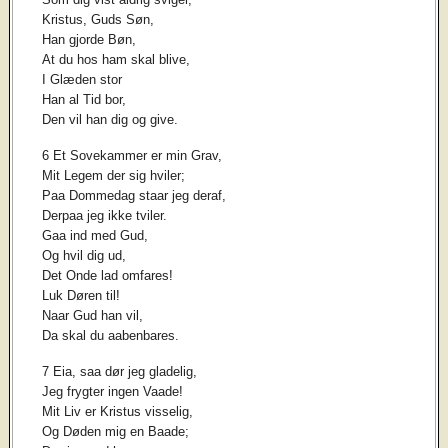
Kristus, Guds Søn,
Han gjorde Bøn,
At du hos ham skal blive,
I Glæden stor
Han al Tid bor,
Den vil han dig og give.
6 Et Sovekammer er min Grav,
Mit Legem der sig hviler;
Paa Dommedag staar jeg deraf,
Derpaa jeg ikke tviler.
Gaa ind med Gud,
Og hvil dig ud,
Det Onde lad omfares!
Luk Døren til!
Naar Gud han vil,
Da skal du aabenbares.
7 Eia, saa dør jeg gladelig,
Jeg frygter ingen Vaade!
Mit Liv er Kristus visselig,
Og Døden mig en Baade;