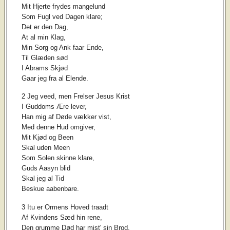
Mit Hjerte frydes mangelund
Som Fugl ved Dagen klare;
Det er den Dag,
At al min Klag,
Min Sorg og Ank faar Ende,
Til Glæden sød
I Abrams Skjød
Gaar jeg fra al Elende.
2 Jeg veed, men Frelser Jesus Krist
I Guddoms Ære lever,
Han mig af Døde vækker vist,
Med denne Hud omgiver,
Mit Kjød og Been
Skal uden Meen
Som Solen skinne klare,
Guds Aasyn blid
Skal jeg al Tid
Beskue aabenbare.
3 Itu er Ormens Hoved traadt
Af Kvindens Sæd hin rene,
Den grumme Død har mist' sin Brod,