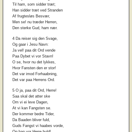
Til ham, som sidder træt;
Han sidder træt ved Stranden
Af frugtesløs Besvær,
Men se! nu træder Herren,
Den sterke Gud, ham nær.
4 Da reiser sig den Svage,
Og gaar i Jesu Navn:
Ja vel! paa dit Ord vende
Paa Dybet vi vor Stavn!
O se, hvor nu det lykkes,
Hvor Fansten den er stor!
Det var imod Forhaabning,
Det var paa Herrens Ord.
5 O ja, paa dit Ord, Herre!
Saa skal det atter ske
Om vi ei leve Dagen,
At vi kan Fangsten se.
Der kommer bedre Tider,
Da Baaden bliver fuld,
Guds Fangst vi haabes vorde,
Og han vor Herre huld!