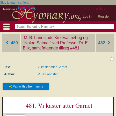
Skip to main content
Home Page
User Links
Remove ads
Log in
Register
M. B. Landstads Kirkesalmebog og
480
"Nokre Salmar" ved Professor Dr. E.
482
Blix, samt følgende tillæg
‎#481
Text:
Vi kaster atter Garnet
Author:
M. B. Landstad
Pair with other hymns
481. Vi kaster atter Garnet