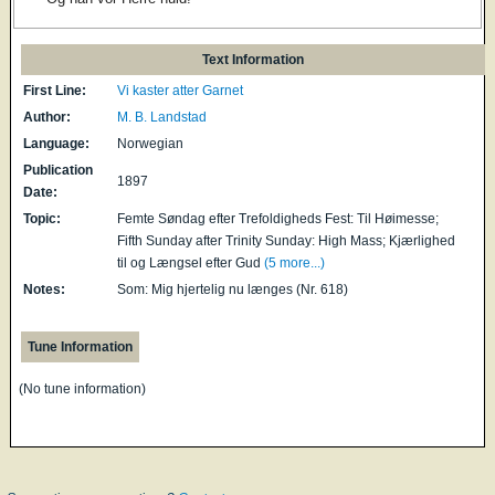
Text Information
First Line:
Vi kaster atter Garnet
Author:
M. B. Landstad
Language:
Norwegian
Publication
1897
Date:
Topic:
Femte Søndag efter Trefoldigheds Fest: Til Høimesse;
Fifth Sunday after Trinity Sunday: High Mass; Kjærlighed
til og Længsel efter Gud
(5 more...)
Notes:
Som: Mig hjertelig nu længes (Nr. 618)
Tune Information
(No tune information)