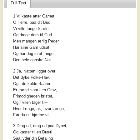
Full Text
1 Vi kaste atter Garnet,
O Herre, paa dit Bud,
Vi ville fange Sjæle,
Og drage dem til Gud.
Men mangen ærlig Peder
Har sine Garn udsat,
Og har dog intet fanget
Den hele ganske Nat.
2 Ja, Natten ligger over
Det dybe Folke-Hav,
Og i de kolde Baarer
Er mørkt som i en Grav;
Frimodigheden brister,
Og Tvilen tager til–
Hvor længe, ak, hvor længe,
Før du os hjælpe vil!
3 Drag ud, drag ud paa Dybet,
Og kaster til en Dræt!
Saa lyder din Befaling