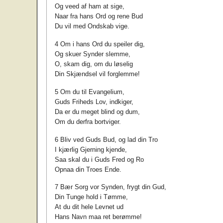
Og veed af ham at sige,
Naar fra hans Ord og rene Bud
Du vil med Ondskab vige.
4 Om i hans Ord du speiler dig,
Og skuer Synder slemme,
O, skam dig, om du løselig
Din Skjændsel vil forglemme!
5 Om du til Evangelium,
Guds Friheds Lov, indkiger,
Da er du meget blind og dum,
Om du derfra bortviger.
6 Bliv ved Guds Bud, og lad din Tro
I kjærlig Gjerning kjende,
Saa skal du i Guds Fred og Ro
Opnaa din Troes Ende.
7 Bær Sorg vor Synden, frygt din Gud,
Din Tunge hold i Tømme,
At du dit hele Levnet ud
Hans Navn maa ret berømme!