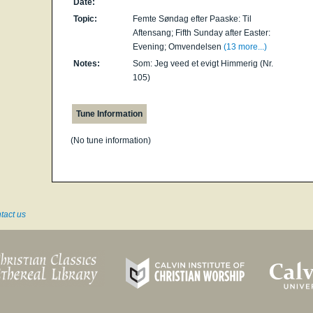
Date:
Topic:
Femte Søndag efter Paaske: Til
Aftensang; Fifth Sunday after Easter:
Evening; Omvendelsen
(13 more...)
Notes:
Som: Jeg veed et evigt Himmerig (Nr.
105)
Tune Information
(No tune information)
tact us