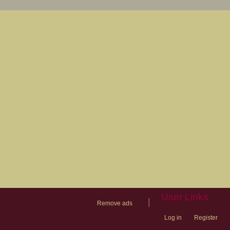
User Links
|
Remove ads
Log in
Register