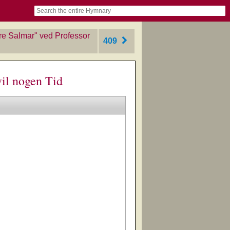
book
itter)
nteer
ums
og
re Salmar" ved Professor
409
il nogen Tid