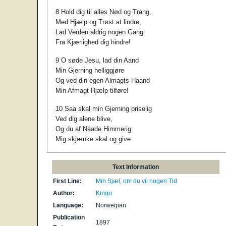
8 Hold dig til alles Nød og Trang,
Med Hjælp og Trøst at lindre,
Lad Verden aldrig nogen Gang
Fra Kjærlighed dig hindre!
9 O søde Jesu, lad din Aand
Min Gjerning helliggjøre
Og ved din egen Almagts Haand
Min Afmagt Hjælp tilføre!
10 Saa skal min Gjerning priselig
Ved dig alene blive,
Og du af Naade Himmerig
Mig skjænke skal og give.
Text Information
First Line:
Min Sjæl, om du vil nogen Tid
Author:
Kingo
Language:
Norwegian
Publication
1897