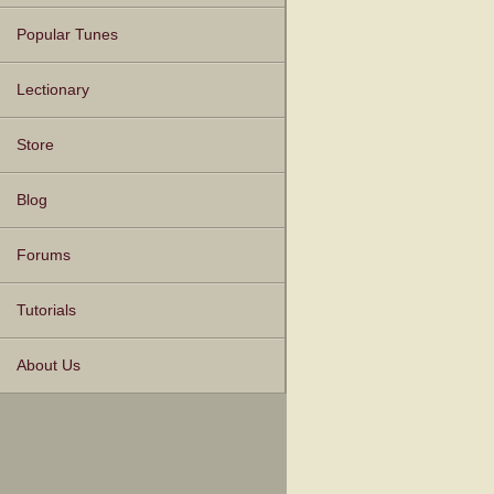
Popular Tunes
Lectionary
Store
Blog
Forums
Tutorials
About Us