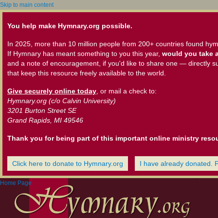
Skip to main content
You help make Hymnary.org possible.
In 2025, more than 10 million people from 200+ countries found hym
If Hymnary has meant something to you this year,
would you take a
and a note of encouragement, if you'd like to share one — directly s
that keep this resource freely available to the world.
Give securely online today
, or mail a check to:
Hymnary.org (c/o Calvin University)
3201 Burton Street SE
Grand Rapids, MI 49546
Thank you for being part of this important online ministry reso
Click here to donate to Hymnary.org
I have already donated. 
Home Page