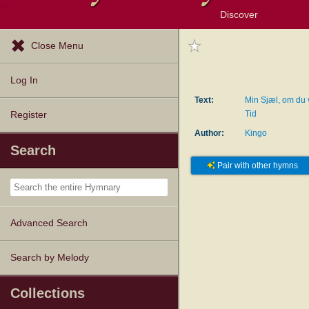
Discover
Browse Resources
Exploration Tools
Popular Tunes
Popular Texts
Lectionary
Topics
Close Menu
Log In
Text:
Min Sjæl, om du 
Tid
Register
Author:
Kingo
Search
Pair with other hymns
Advanced Search
Search by Melody
Collections