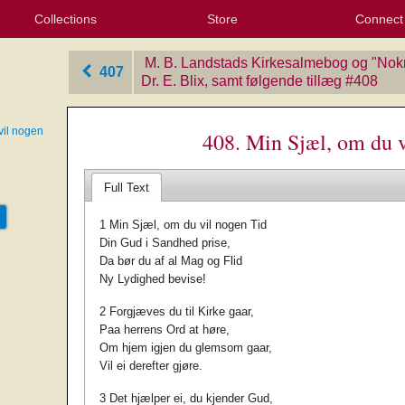
Collections
Store
Connect
My Purchased Files
My Starred Hymns
Instances
Hymnals
People
My FlexScores
Tunes
Texts
My Hymnals
Face
X (Tw
Volu
For
Bl
M. B. Landstads Kirkesalmebog og "Nok
407
Dr. E. Blix, samt følgende tillæg
‎#408
vil nogen
408. Min Sjæl, om du v
Full Text
1 Min Sjæl, om du vil nogen Tid
Din Gud i Sandhed prise,
Da bør du af al Mag og Flid
Ny Lydighed bevise!
2 Forgjæves du til Kirke gaar,
Paa herrens Ord at høre,
Om hjem igjen du glemsom gaar,
Vil ei derefter gjøre.
3 Det hjælper ei, du kjender Gud,