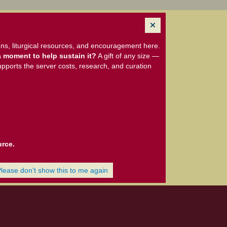
ns, liturgical resources, and encouragement here.
 moment to help sustain it?
A gift of any size —
upports the server costs, research, and curation
urce.
Please don't show this to me again