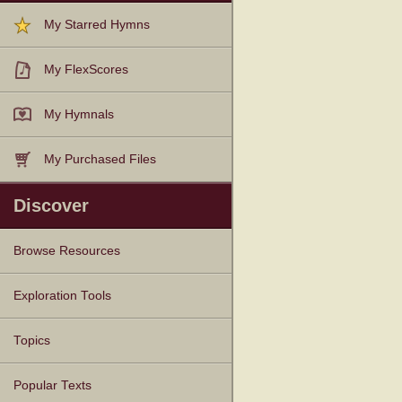
My Starred Hymns
My FlexScores
My Hymnals
My Purchased Files
Discover
Browse Resources
Texts
Tunes
Instances
People
Hymnals
Exploration Tools
Topics
Popular Texts