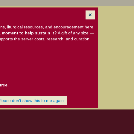
ns, liturgical resources, and encouragement here.
 moment to help sustain it?
A gift of any size —
upports the server costs, research, and curation
urce.
Please don't show this to me again