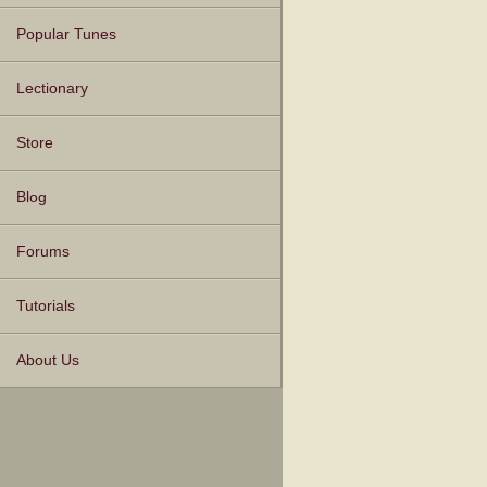
Popular Tunes
Lectionary
Store
Blog
Forums
Tutorials
About Us