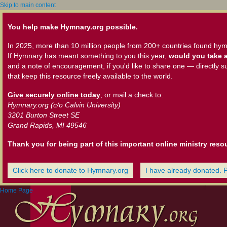
Skip to main content
You help make Hymnary.org possible.
In 2025, more than 10 million people from 200+ countries found hym
If Hymnary has meant something to you this year,
would you take a
and a note of encouragement, if you'd like to share one — directly s
that keep this resource freely available to the world.
Give securely online today
, or mail a check to:
Hymnary.org (c/o Calvin University)
3201 Burton Street SE
Grand Rapids, MI 49546
Thank you for being part of this important online ministry reso
Click here to donate to Hymnary.org
I have already donated. 
Home Page