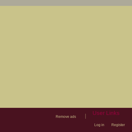
User Links
|
Remove ads
Log in
Register