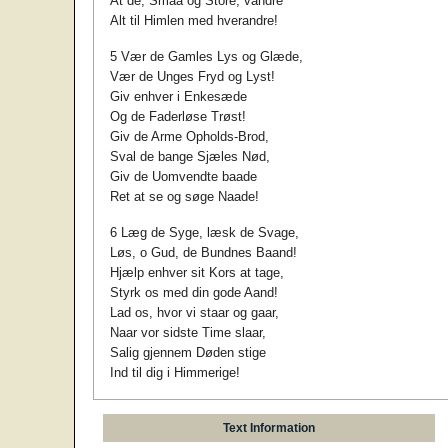
At de, Smaa og Store, vandre
Alt til Himlen med hverandre!
5 Vær de Gamles Lys og Glæde,
Vær de Unges Fryd og Lyst!
Giv enhver i Enkesæde
Og de Faderløse Trøst!
Giv de Arme Opholds-Brod,
Sval de bange Sjæles Nød,
Giv de Uomvendte baade
Ret at se og søge Naade!
6 Læg de Syge, læsk de Svage,
Løs, o Gud, de Bundnes Baand!
Hjælp enhver sit Kors at tage,
Styrk os med din gode Aand!
Lad os, hvor vi staar og gaar,
Naar vor sidste Time slaar,
Salig gjennem Døden stige
Ind til dig i Himmerige!
Text Information