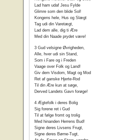
Lad ham udaf Jesu Fylde
Glimre som den blide Sol!
Kongens hele, Hus og Slægt
Tag udi din Varetægt,
Lad dem alle, dig ti Ære
Med din Naade prydet være!
3 Gud velsigne Øvrigheden,
Alle, hver udi sin Stand,
Som i Fare og i Freden
Vaage over Folk og Land!
Giv dem Visdom, Magt og Mod
Ret af ganske Hjerte-Rod
Til din Ære kun at søge,
Derved Landets Gavn forøge!
4 Ægtefolk i deres Bolig
Sig forene ret i Gud
Til at følge fromt og trolig
Med hinanden Herrens Bud!
Signe deres Livsens Frugt,
Signe deres Børne-Tugt,