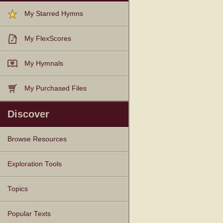
My Starred Hymns
My FlexScores
My Hymnals
My Purchased Files
Discover
Browse Resources
Texts
Tunes
Instances
People
Hymnals
Exploration Tools
Topics
Popular Texts