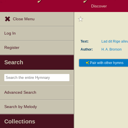
Discover
Browse Resources
Exploration Tools
Popular Tunes
Popular Texts
Lectionary
Topics
Close Menu
Log In
Text:
Lad dit Rige all
Register
Author:
H. A. Brorson
Search
Pair with other hymns
Advanced Search
Search by Melody
Collections