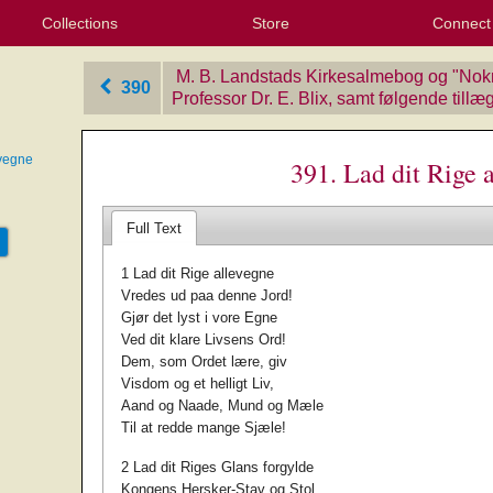
Collections
Store
Connect
My Purchased Files
My Starred Hymns
Instances
Hymnals
People
My FlexScores
Tunes
Texts
My Hymnals
Face
X (Tw
Volu
For
Bl
M. B. Landstads Kirkesalmebog og "Nok
390
Professor Dr. E. Blix, samt følgende tillæ
evegne
391. Lad dit Rige 
Full Text
1 Lad dit Rige allevegne
Vredes ud paa denne Jord!
Gjør det lyst i vore Egne
Ved dit klare Livsens Ord!
Dem, som Ordet lære, giv
Visdom og et helligt Liv,
Aand og Naade, Mund og Mæle
Til at redde mange Sjæle!
2 Lad dit Riges Glans forgylde
Kongens Hersker-Stav og Stol,