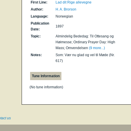
First Line:
Lad dit Rige allevegne
Author:
H. A. Brorson
Language:
Norwegian
Publication
1897
Date:
Topic:
Almindelig Bededag: Til Ottesang og
Høimesse; Ordinary Prayer Day: High
Mass; Omvendelsen
(9 more...)
Notes:
Som: Vær nu glad og vel til Møde (Nr.
617)
Tune Information
(No tune information)
tact us