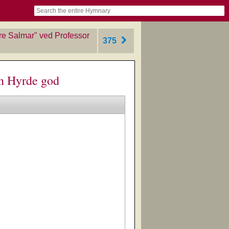
book
itter)
nteer
ums
og
re Salmar" ved Professor
375
in Hyrde god