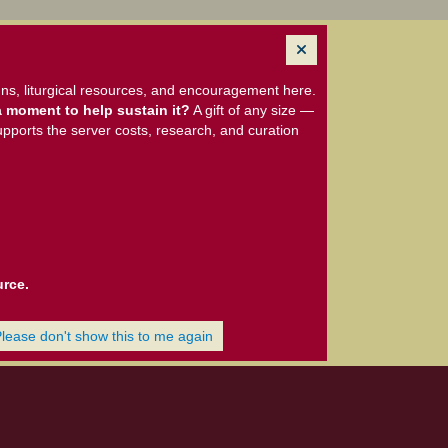
ns, liturgical resources, and encouragement here.
 moment to help sustain it?
A gift of any size —
upports the server costs, research, and curation
urce.
Please don't show this to me again