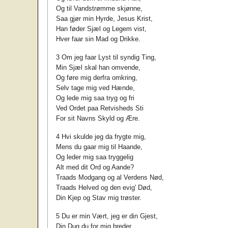
Og til Vandstrømme skjønne,
Saa gjør min Hyrde, Jesus Krist,
Han føder Sjæl og Legem vist,
Hver faar sin Mad og Drikke.
3 Om jeg faar Lyst til syndig Ting,
Min Sjæl skal han omvende,
Og føre mig derfra omkring,
Selv tage mig ved Hænde,
Og lede mig saa tryg og fri
Ved Ordet paa Retvisheds Sti
For sit Navns Skyld og Ære.
4 Hvi skulde jeg da frygte mig,
Mens du gaar mig til Haande,
Og leder mig saa tryggelig
Alt med dit Ord og Aande?
Traads Modgang og al Verdens Nød,
Traads Helved og den evig' Død,
Din Kjep og Stav mig trøster.
5 Du er min Vært, jeg er din Gjest,
Din Dug du for mig breder,