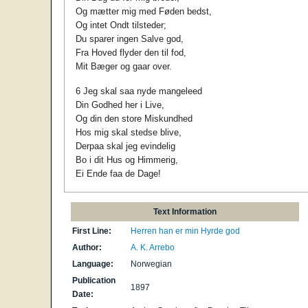
Og mætter mig med Føden bedst,
Og intet Ondt tilsteder;
Du sparer ingen Salve god,
Fra Hoved flyder den til fod,
Mit Bæger og gaar over.
6 Jeg skal saa nyde mangeleed
Din Godhed her i Live,
Og din den store Miskundhed
Hos mig skal stedse blive,
Derpaa skal jeg evindelig
Bo i dit Hus og Himmerig,
Ei Ende faa de Dage!
Text Information
First Line:
Herren han er min Hyrde god
Author:
A. K. Arrebo
Language:
Norwegian
Publication
1897
Date: