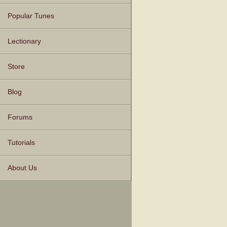
Popular Tunes
Lectionary
Store
Blog
Forums
Tutorials
About Us