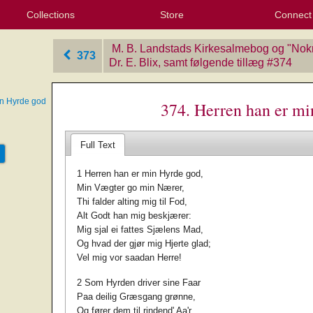
Collections
Store
Connect
My Purchased Files
My Starred Hymns
Instances
Hymnals
People
My FlexScores
Tunes
Texts
My Hymnals
Face
X (Tw
Volu
For
Bl
M. B. Landstads Kirkesalmebog og "Nok
373
Dr. E. Blix, samt følgende tillæg
‎#374
in Hyrde god
374. Herren han er m
Full Text
1 Herren han er min Hyrde god,
Min Vægter go min Nærer,
Thi falder alting mig til Fod,
Alt Godt han mig beskjærer:
Mig sjal ei fattes Sjælens Mad,
Og hvad der gjør mig Hjerte glad;
Vel mig vor saadan Herre!
2 Som Hyrden driver sine Faar
Paa deilig Græsgang grønne,
Og fører dem til rindend' Aa'r,