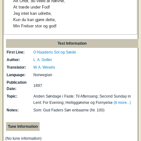
Alt Ondt, du veed at nævne,
At træde under Fod!
Jeg intet kan udrette,
Kun du kan gjøre dette,
Min Frelser stor og god!
Text Information
First Line:
O Naadens Sol og Sæde
Author:
L. A. Gotter
Translator:
W. A. Wexels
Language:
Norwegian
Publication
1897
Date:
Topic:
Anden Søndage i Faste: Til Aftensang; Second Sunday in
Lent: For Evening; Helliggjørelse og Fornyelse
(8 more...)
Notes:
Som: Gud Faders Søn enbaarne (Nr. 100)
Tune Information
(No tune information)