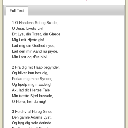
Full Text
1 O Naadens Sol og Sæde,
O Jesu, Livets Liv!
Dit Lys, din Trøst, din Glæde
Mig i mit Hjerte giv!
Lad mig din Godhed nyde,
Lad den min Aand nu pryde,
Min Lyst og Ære bliv!
2 Fra dig mit Haab begynder,
Og bliver kun hos dig,
Forlad mig mine Synder,
Og hjælp mig maadelig!
Ak, lad dit Hjertes Tale
Min trætte Sjæl husvale,
O Herre, hør du mig!
3 Fordriv af Hu og Sinde
Den gamle Adams Lyst,
Og byg dig selv derinde