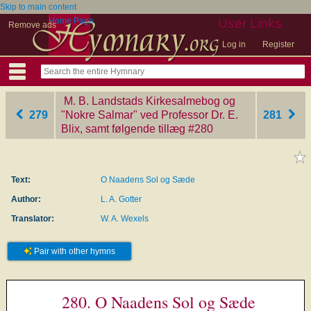
Skip to main content
Home Page
User Links
Remove ads
Log in
Register
M. B. Landstads Kirkesalmebog og
279
"Nokre Salmar" ved Professor Dr. E.
281
Blix, samt følgende tillæg
‎#280
Text:
O Naadens Sol og Sæde
Author:
L. A. Gotter
Translator:
W. A. Wexels
Pair with other hymns
280. O Naadens Sol og Sæde