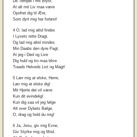
Dit Tempel i mit Bryst,
At alt mit Liv maa være
Opofret dig til Ære,
Som dyrt mig har forløst!
4 O, lad mig altid findes
I Lysets rette Dragt,
Og lad mig altid mindes
Min Daabs den dyre Pagt,
At jeg i Død og Live
Dig huld og tro maa blive
Traads Helveds List og Magt!
5 Lær mig at elske, Herre,
Lær mig at elske dig!
Mit Hjerte det vil være
Kun dit evindelig!
Kun dig saa vil jeg følge
Alt over Dybets Bølge,
O, drag og hold du mig!
6 Ja, Jesu, giv mig Evne,
Giv Styrke mig og Mod,