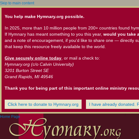
Skip to main content
You help make Hymnary.org possible.
In 2025, more than 10 million people from 200+ countries found hym
If Hymnary has meant something to you this year,
would you take a
and a note of encouragement, if you'd like to share one — directly s
that keep this resource freely available to the world.
Give securely online today
, or mail a check to:
Hymnary.org (c/o Calvin University)
3201 Burton Street SE
Grand Rapids, MI 49546
Thank you for being part of this important online ministry reso
Click here to donate to Hymnary.org
I have already donated. 
Home Page