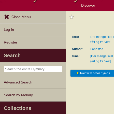
Discover
Browse Resources
Exploration Tools
Popular Tunes
Popular Texts
Lectionary
Topics
Close Menu
Log In
Text:
Der mange skal 
Øst og fra Vest
Register
Author:
Landstad
Search
Tune:
[Der mange skal
Øst og fra Vest]
Pair with other hymns
Advanced Search
Search by Melody
Collections