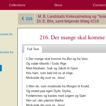
Collections
Store
Connect
My Purchased Files
My Starred Hymns
Instances
Hymnals
People
My FlexScores
Tunes
Texts
My Hymnals
Face
X (Tw
Volu
For
Bl
M. B. Landstads Kirkesalmebog og "Nok
215
Dr. E. Blix, samt følgende tillæg
‎#216
komme fra
216. Der mange skal komme f
Full Text
 komme fra
1 Der mange skal komme fra Øst og fra Vest,
Og sidde tilbords i Guds Rige
Med Abraham, Isak og Jakob til Gjest
Hos ham, som bød ind os at stige.
Miskunde dig over os, Jesu!
2 Men de, som modstode fra Morgen til Kveld,
Og stoled paa egen Dyds Styrke,
Fordømmes og kastes med Legem og Sjæl
Hen ud i det yderste Mørke.
Miskunde dig over os, Jesu!