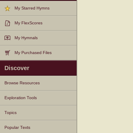
My Starred Hymns
My FlexScores
My Hymnals
My Purchased Files
Discover
Browse Resources
Texts
Tunes
Instances
People
Hymnals
Exploration Tools
Topics
Popular Texts