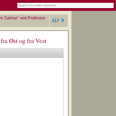
book
itter)
nteer
ums
og
re Salmar" ved Professor
217
ra Øst og fra Vest