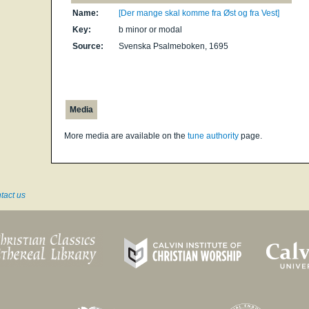
Name:
[Der mange skal komme fra Øst og fra Vest]
Key:
b minor or modal
Source:
Svenska Psalmeboken, 1695
Media
More media are available on the
tune authority
page.
tact us