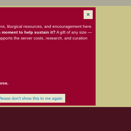
ns, liturgical resources, and encouragement here.
 moment to help sustain it?
A gift of any size —
upports the server costs, research, and curation
urce.
Please don't show this to me again