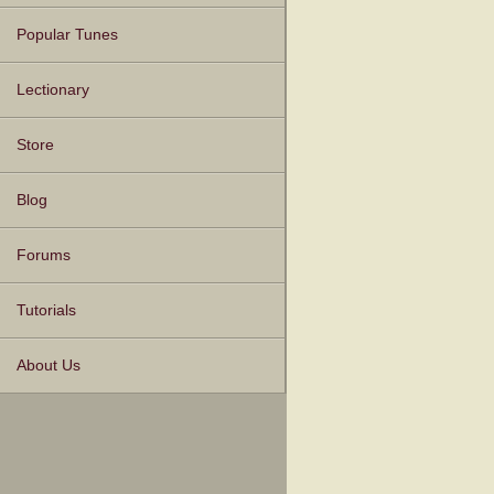
Popular Tunes
Lectionary
Store
Blog
Forums
Tutorials
About Us