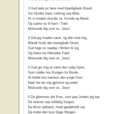
3 Gud lade os høre med Kjærligheds Brand
Vor Hyrdes hans Lokking saa blide,
At vi maatte skynde os, Kvinde og Mand,
Og sanke os til ham i Tide!
Miskunde dig over os, Jesu!
4 Gid jeg maatte være, og alle med mig,
Blandt Guds den beseglede Skare,
Gud tage os naadig i Himlen til sig,
Og frelse fra Helvedes Fare!
Miskunde dig over os, Jesu!
5 Gud giv mig at være den salig Gjest,
Som sidder hos Kongen for Borde,
At holde hos hannem den evige Fest,
Naar her de mig gjemme og jorde!
Miskunde dig over os, Jesu!
6 Da glemmes det Kors, som paa Jorden jeg bar,
Da slukner saa mildelig Sorgen,
Da bliver opklaret, hvad gaadefuldt var,
Da rinder den lyse Dags Morgen.