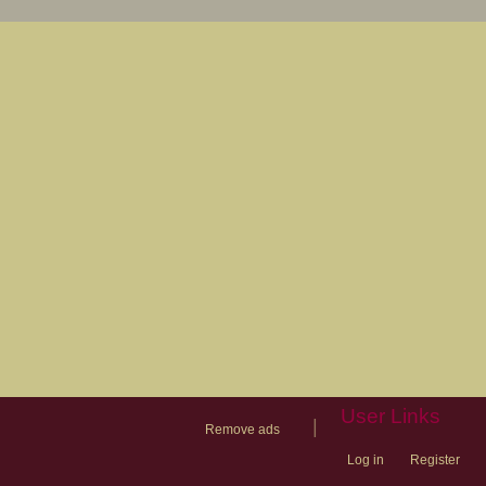
User Links
|
Remove ads
Log in
Register