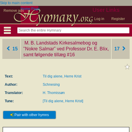
Skip to main content
Home Page
User Links
Remove ads
Log in
Register
M. B. Landstads Kirkesalmebog og
15
"Nokre Salmar" ved Professor Dr. E. Blix,
17
samt følgende tillæg
‎#16
Text:
Til dig alene, Herre Krist
Author:
Schnesing
Translator:
H. Thomissøn
Tune:
[Til dig alene, Herre Krist]
Pair with other hymns