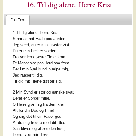
16. Til dig alene, Herre Krist
Full Text
1 Til dig alene, Herre Krist,
Staar alt mit Haab paa Jorden,
Jeg veed, du er min Trøster vist,
Du er min Frelser vorden.
Fra Verdens første Tid ei kom
Et Menneske paa Jord saa from,
Der i min Nød kund' hjælpe mig,
Jeg raaber til dig,
Til dig mit Hjerte trøster sig.
2 Min Synd er stor og ganske svar,
Deraf er Sorger mine,
O Herre gjør mig fra dem klar
Alt for din Død og Pine!
Og siig det til din Fader god,
At du mig frelste med dit Blod
Saa bliver jeg af Synden løst,
Herre, vær min Trøst,