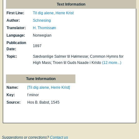
Text Information
First Line:
Til dig alene, Herre Krist
Author:
Schnesing
Translator:
H. Thomissøn
Language:
Norwegian
Publication
1897
Date:
Topic:
Sædvanlige Salmer til Høimesse; Common Hymns for
High Mass; Troen til Guds Naade i Kristo
(12 more...)
Tune Information
Name:
[Til dig alene, Herre Krist]
Key:
f minor
Source:
Hos B. Babst, 1545
Suggestions or corrections?
Contact us