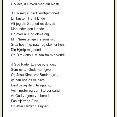
Giv det, du loved med din Røst!
3 Giv mig af din Barmhjertighed
En kristen Tro til Ende
Alt jeg din Sødhed ret derved
Maa inderligen kjende,
Og over al Ting elske dig,
Min Næeste ligervis som mig.
Staa hos mig, naar jeg slukner hen,
Din Hjælp mig send,
Og Djævlens List saa fra mig vend!
4 Gud Fader Lov og Ære vær,
Som os alt Godt mon give,
Og Jesu Kirst, vor Broder kjær,
At han hos os vil blive,
Deslige ag den Helligaand,
Vor Trøster og vor Hjælper sand,
At Gud vi tjene vel bered,
Faa Hjertens Fred
Og efter Døden Salighed!