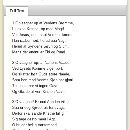
Full Text
1 O vaagner op af Verdens Drømme,
I lunkne Kristne, op med Magt!
Vor Jesus, som skal Verden dømme,
Han raaber høit: herud paa Vagt!
Herud af Syndens Søvn og Slum,
Mens der endnu er Tid og Rum!
2 O vaagner op, at Nattens Vaade
Ved Lysets Komme viger bort,
Og skatter høit Guds store Naade,
Som han mod Adams Kjøn har gjort!
Thi ellers har vi ingen Gavn
Og Glæde af vort Kristen-Navn.
3 O vaagner! Er end Aanden villig,
Saa er dog Kjødet alt for svagt,
Derfor skal sande Kristne billig
Sig tage desto meer i Agt.
O bruger hellig Varsomhed,