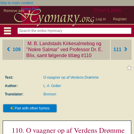
Skip to main content
Home Page
User Links
Remove ads
Log in
Register
M. B. Landstads Kirkesalmebog og
109
"Nokre Salmar" ved Professor Dr. E.
111
Blix, samt følgende tillæg
‎#110
Text:
O vaagner op af Verdens Drømme
Author:
L. A. Gotter
Translator:
Brorson
Pair with other hymns
110. O vaagner op af Verdens Drømme