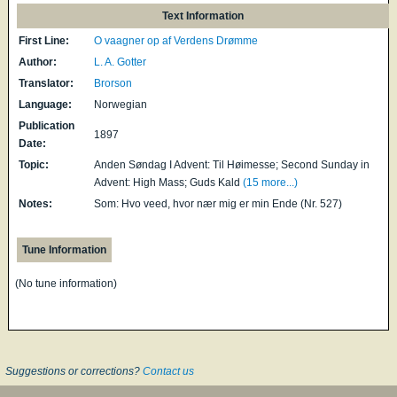
Text Information
First Line:
O vaagner op af Verdens Drømme
Author:
L. A. Gotter
Translator:
Brorson
Language:
Norwegian
Publication
1897
Date:
Topic:
Anden Søndag I Advent: Til Høimesse; Second Sunday in
Advent: High Mass; Guds Kald
(15 more...)
Notes:
Som: Hvo veed, hvor nær mig er min Ende (Nr. 527)
Tune Information
(No tune information)
Suggestions or corrections?
Contact us