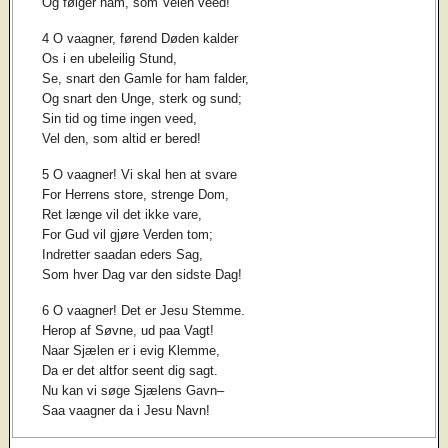
Og følger ham, som Veien veed!
4 O vaagner, førend Døden kalder
Os i en ubeleilig Stund,
Se, snart den Gamle for ham falder,
Og snart den Unge, sterk og sund;
Sin tid og time ingen veed,
Vel den, som altid er bered!
5 O vaagner! Vi skal hen at svare
For Herrens store, strenge Dom,
Ret længe vil det ikke vare,
For Gud vil gjøre Verden tom;
Indretter saadan eders Sag,
Som hver Dag var den sidste Dag!
6 O vaagner! Det er Jesu Stemme.
Herop af Søvne, ud paa Vagt!
Naar Sjælen er i evig Klemme,
Da er det altfor seent dig sagt.
Nu kan vi søge Sjælens Gavn–
Saa vaagner da i Jesu Navn!