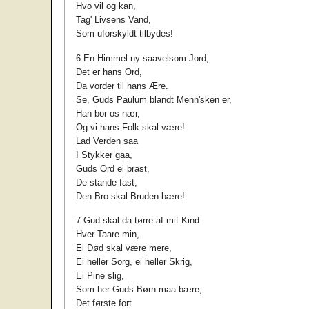
Hvo vil og kan,
Tag' Livsens Vand,
Som uforskyldt tilbydes!
6 En Himmel ny saavelsom Jord,
Det er hans Ord,
Da vorder til hans Ære.
Se, Guds Paulum blandt Menn'sken er,
Han bor os nær,
Og vi hans Folk skal være!
Lad Verden saa
I Stykker gaa,
Guds Ord ei brast,
De stande fast,
Den Bro skal Bruden bære!
7 Gud skal da tørre af mit Kind
Hver Taare min,
Ei Død skal være mere,
Ei heller Sorg, ei heller Skrig,
Ei Pine slig,
Som her Guds Børn maa bære;
Det første fort