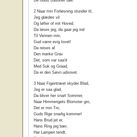
De Guds Basuner tale.
2 Naar min Forløsning stunder til,
Jeg glædes vil
Og løfter of mit Hoved,
Da løses jeg, da gaar jeg ind
Til Vennen min,
Gud være evig lovet!
Da reises af
Den mørke Grav
Det, som var saa'd
Med Suk og Graad,
Da er den Søvn udsovet.
3 Naar Figentræet skyder Blad,
Jeg er saa glad,
Da bliver her snart Sommer,
Naar Himmerigets Blomster gro,
Det er min Tro,
Guds Rige snarlig kommer!
Hans Brud jet er,
Hans Ring jeg bær,
Har Lampen tendt,