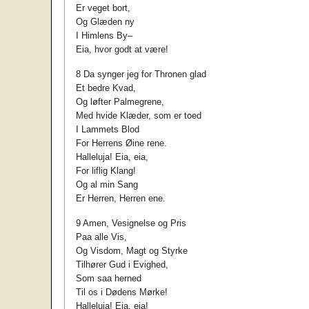
Er veget bort,
Og Glæden ny
I Himlens By–
Eia, hvor godt at være!
8 Da synger jeg for Thronen glad
Et bedre Kvad,
Og løfter Palmegrene,
Med hvide Klæder, som er toed
I Lammets Blod
For Herrens Øine rene.
Halleluja! Eia, eia,
For liflig Klang!
Og al min Sang
Er Herren, Herren ene.
9 Amen, Vesignelse og Pris
Paa alle Vis,
Og Visdom, Magt og Styrke
Tilhører Gud i Evighed,
Som saa herned
Til os i Dødens Mørke!
Halleluja! Eia, eia!