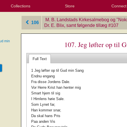
Collections
Store
Connect
My Purchased Files
My Starred Hymns
Instances
Hymnals
People
My FlexScores
Tunes
Texts
My Hymnals
Face
X (Tw
Volu
For
Bl
M. B. Landstads Kirkesalmebog og "Nok
106
Dr. E. Blix, samt følgende tillæg
‎#107
Gud min
107. Jeg løfter op til
Full Text
1 Jeg løfter op til Gud min Sang
Endnu engang
Fra disse Jordens Dale.
Vor Herre Krist han henter mig
Smart hjem til sig
I Himlens høie Sale.
Som Lynet far,
Han kommer snar,
Da skal hans Pris
Paa anden Vis