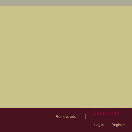
User Links
|
Remove ads
Log in
Register