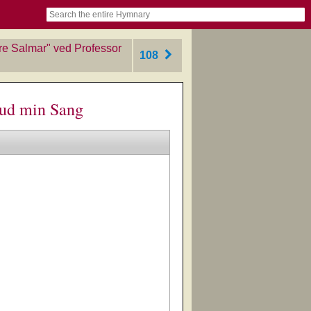
book
itter)
nteer
ums
og
re Salmar" ved Professor
108
 Gud min Sang