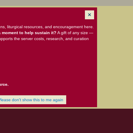
ns, liturgical resources, and encouragement here.
 moment to help sustain it?
A gift of any size —
upports the server costs, research, and curation
urce.
Please don't show this to me again