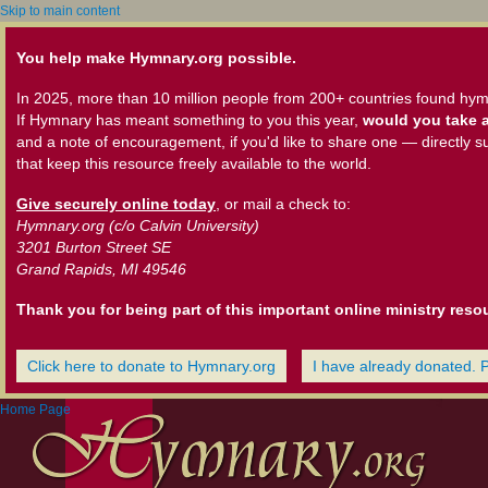
Skip to main content
You help make Hymnary.org possible.
In 2025, more than 10 million people from 200+ countries found hym
If Hymnary has meant something to you this year,
would you take a
and a note of encouragement, if you'd like to share one — directly s
that keep this resource freely available to the world.
Give securely online today
, or mail a check to:
Hymnary.org (c/o Calvin University)
3201 Burton Street SE
Grand Rapids, MI 49546
Thank you for being part of this important online ministry reso
Click here to donate to Hymnary.org
I have already donated. 
Home Page