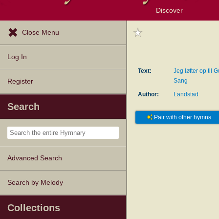
Discover
Browse Resources
Exploration Tools
Popular Tunes
Popular Texts
Lectionary
Topics
Close Menu
Log In
Text:
Jeg løfter op til 
Sang
Register
Author:
Landstad
Search
Pair with other hymns
Advanced Search
Search by Melody
Collections