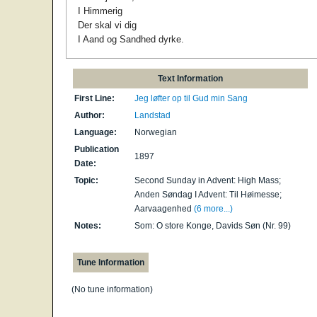
I Himmerig
Der skal vi dig
I Aand og Sandhed dyrke.
Text Information
First Line:
Jeg løfter op til Gud min Sang
Author:
Landstad
Language:
Norwegian
Publication
1897
Date:
Topic:
Second Sunday in Advent: High Mass;
Anden Søndag I Advent: Til Høimesse;
Aarvaagenhed
(6 more...)
Notes:
Som: O store Konge, Davids Søn (Nr. 99)
Tune Information
(No tune information)