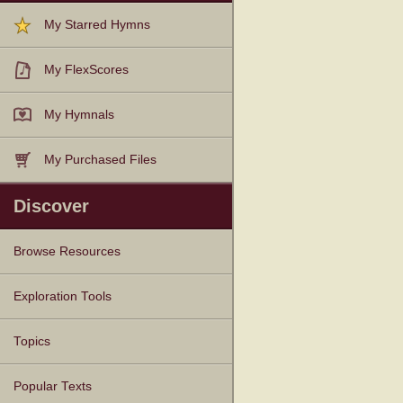
My Starred Hymns
My FlexScores
My Hymnals
My Purchased Files
Discover
Browse Resources
Texts
Tunes
Instances
People
Hymnals
Exploration Tools
Topics
Popular Texts