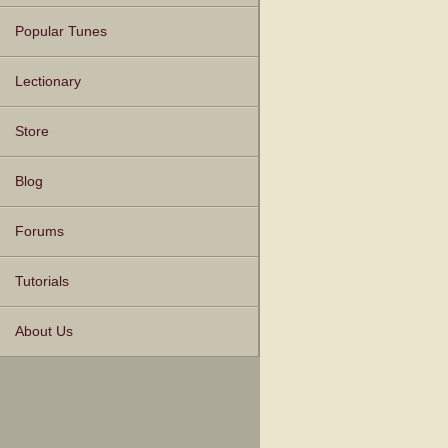
Popular Tunes
Lectionary
Store
Blog
Forums
Tutorials
About Us