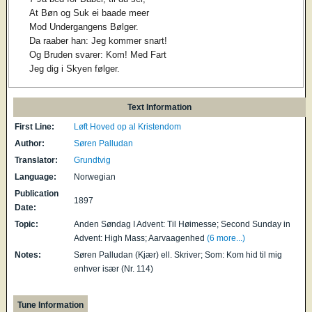
At Bøn og Suk ei baade meer
Mod Undergangens Bølger.
Da raaber han: Jeg kommer snart!
Og Bruden svarer: Kom! Med Fart
Jeg dig i Skyen følger.
Text Information
First Line:
Løft Hoved op al Kristendom
Author:
Søren Palludan
Translator:
Grundtvig
Language:
Norwegian
Publication
1897
Date:
Topic:
Anden Søndag I Advent: Til Høimesse; Second Sunday in
Advent: High Mass; Aarvaagenhed
(6 more...)
Notes:
Søren Palludan (Kjær) ell. Skriver; Som: Kom hid til mig
enhver især (Nr. 114)
Tune Information