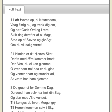
Full Text
1 Løft Hoved op, al Kristendom,
Vaag flittig nu, og tænk dig om,
Og hør Guds Ord og Lære!
Skik deg derefter af al Magt,
Staa op af Søvne og giv Agt,
Om du vil salig være!
2 I Himlen er dit Hjertes Skat,
Derfra med Ære kommer bradt
Den Ven, du ei kan glemme.
O vær ham tro! saa er du glad
Og venter snart og stunder ad,
At være hos ham hjemme.
3 Du gruer ei for Domme-Dag,
Du veed, han selv har ført din Sag,
Og den med Ære vundet;
Thi længes du hvert Morgengry,
Til Herren kommen selv i Sky,