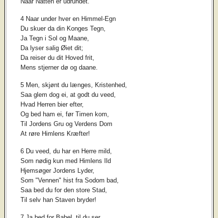
Naar Natten er udrundet.
4 Naar under hver en Himmel-Egn
Du skuer da din Konges Tegn,
Ja Tegn i Sol og Maane,
Da lyser salig Øiet dit;
Da reiser du dit Hoved frit,
Mens stjerner dø og daane.
5 Men, skjønt du længes, Kristenhed,
Saa glem dog ei, at godt du veed,
Hvad Herren bier efter,
Og bed ham ei, før Timen kom,
Til Jordens Gru og Verdens Dom
At røre Himlens Kræfter!
6 Du veed, du har en Herre mild,
Som nødig kun med Himlens Ild
Hjemsøger Jordens Lyder,
Som "Vennen" hist fra Sodom bad,
Saa bed du for den store Stad,
Til selv han Staven bryder!
7 Ja bed for Babel, til du ser,