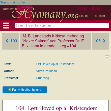
Skip to main content
Home Page
User Links
Remove ads
Log in
Register
M. B. Landstads Kirkesalmebog og
103
"Nokre Salmar" ved Professor Dr. E.
105
Blix, samt følgende tillæg
‎#104
Text:
Løft Hoved op al Kristendom
Author:
Søren Palludan
Translator:
Grundtvig
Pair with other hymns
104. Løft Hoved op al Kristendom