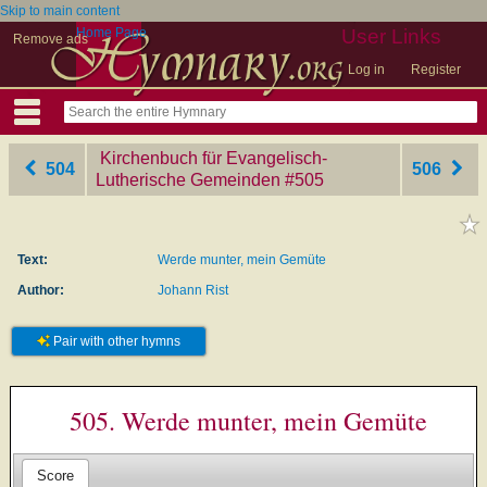
Skip to main content
Home Page
User Links
Remove ads
Log in
Register
Kirchenbuch für Evangelisch-
504
506
Lutherische Gemeinden
‎#505
Text:
Werde munter, mein Gemüte
Author:
Johann Rist
Pair with other hymns
505. Werde munter, mein Gemüte
Score