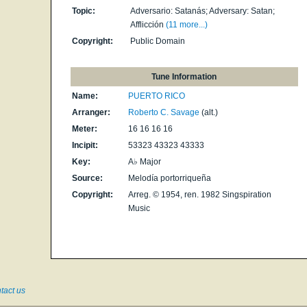
Topic:
Adversario: Satanás; Adversary: Satan;
Afflicción
(11 more...)
Copyright:
Public Domain
Tune Information
Name:
PUERTO RICO
Arranger:
Roberto C. Savage
(alt.)
Meter:
16 16 16 16
Incipit:
53323 43323 43333
Key:
A♭ Major
Source:
Melodía portorriqueña
Copyright:
Arreg. © 1954, ren. 1982 Singspiration
Music
tact us