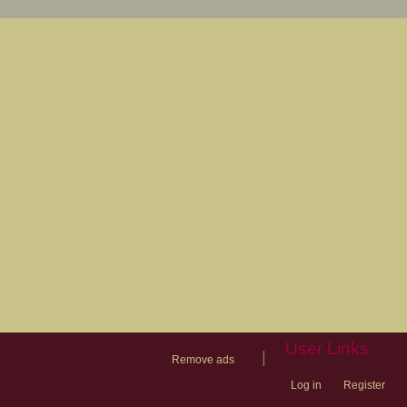
User Links
|
Remove ads
Log in
Register