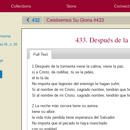
Collections
Store
Connect
My Purchased Files
My Starred Hymns
Instances
Hymnals
People
My FlexScores
Tunes
Texts
My Hymnals
Face
X (Tw
Volu
For
Bl
432
Celebremos Su Gloria
‎#433
ormenta
433. Después de la
z M., s. 20
Full Text
ge
1 Después de la tormenta viene la calma, viene la paz;
si a Cristo, de rodillas, tú se la pides,
él te la da.
No importa que legiones del enemigo te hagan sufrir,
Si al nombre de mi Cristo, sagrado nombre, tendrán que hu
Si al nombre de mi Cristo, sagrado nombre, tendrán que hu
2 La noche más oscura tiene su aurora,
tiene su albor;
la vida más perdida tiene esperanza del Salvador.
No importa que el pecado te haya manchado
con su maldad,