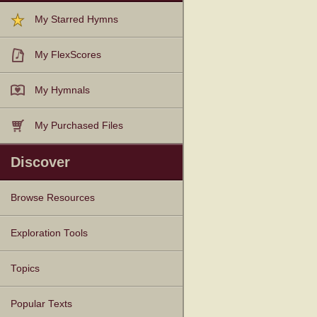
My Starred Hymns
My FlexScores
My Hymnals
My Purchased Files
Discover
Browse Resources
Texts
Tunes
Instances
People
Hymnals
Exploration Tools
Topics
Popular Texts