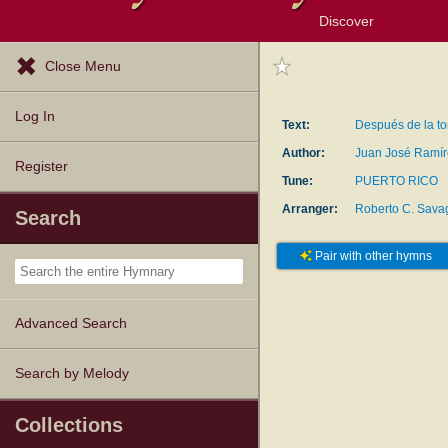
Discover
Browse Resources
Exploration Tools
Popular Tunes
Popular Texts
Lectionary
Topics
Close Menu
Log In
Text:
Después de la t
Author:
Juan José Ramíre
Register
Tune:
PUERTO RICO
Arranger:
Roberto C. Sava
Search
Pair with other hymns
Advanced Search
Search by Melody
Collections