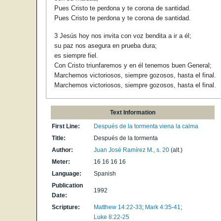
Pues Cristo te perdona y te corona de santidad.
Pues Cristo te perdona y te corona de santidad.
3 Jesús hoy nos invita con voz bendita a ir a él;
su paz nos asegura en prueba dura;
es siempre fiel.
Con Cristo triunfaremos y en él tenemos buen General;
Marchemos victoriosos, siempre gozosos, hasta el final.
Marchemos victoriosos, siempre gozosos, hasta el final.
Text Information
First Line:
Después de la tormenta viena la calma
Title:
Después de la tormenta
Author:
Juan José Ramírez M., s. 20
(alt.)
Meter:
16 16 16 16
Language:
Spanish
Publication
1992
Date:
Scripture:
Matthew 14:22-33
;
Mark 4:35-41
;
Luke 8:22-25