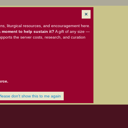
ns, liturgical resources, and encouragement here.
 moment to help sustain it?
A gift of any size —
upports the server costs, research, and curation
urce.
Please don't show this to me again