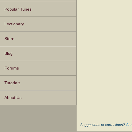
Popular Tunes
Lectionary
Store
Blog
Forums
Tutorials
About Us
Suggestions or corrections?
Con