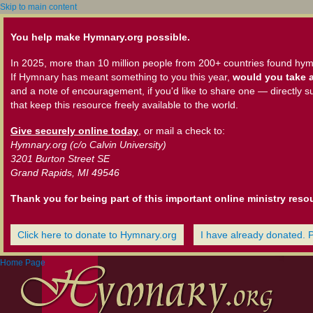
Skip to main content
You help make Hymnary.org possible.
In 2025, more than 10 million people from 200+ countries found hym
If Hymnary has meant something to you this year,
would you take a
and a note of encouragement, if you'd like to share one — directly s
that keep this resource freely available to the world.
Give securely online today
, or mail a check to:
Hymnary.org (c/o Calvin University)
3201 Burton Street SE
Grand Rapids, MI 49546
Thank you for being part of this important online ministry reso
Click here to donate to Hymnary.org
I have already donated. 
Home Page